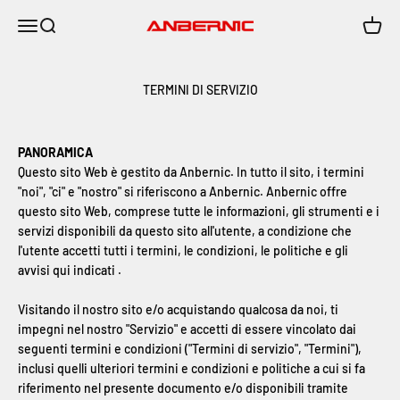
Vai al contenuto
Menù
Cerca
Carrell
Anbernic
TERMINI DI SERVIZIO
PANORAMICA
Questo sito Web è gestito da Anbernic. In tutto il sito, i termini
"noi", "ci" e "nostro" si riferiscono a
A
nbernic
.
A
nbernic
offre
questo sito Web, comprese tutte le informazioni, gli strumenti e i
servizi disponibili da questo sito all'utente, a condizione che
l'utente accetti tutti i termini, le condizioni, le politiche e gli
avvisi qui indicati .
Visitando il nostro sito e/o acquistando qualcosa da noi, ti
impegni nel nostro "Servizio" e accetti di essere vincolato dai
seguenti termini e condizioni ("Termini di servizio", "Termini"),
inclusi quelli ulteriori termini e condizioni e politiche a cui si fa
riferimento nel presente documento e/o disponibili tramite