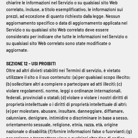
chiarire le informazioni nel Servizio o su qualsiasi sito Web
correlato, incluse, a titolo esemplificativo, le informazioni sui
prezzi, ad eccezione di quanto richiesto dalla legge. Nessun
aggiornamento specifico o data di aggiornamento applicata nel
Servizio o su qualsiasi sito Web correlato deve essere
considerato per indicare che tutte le informazioni nel Servizio o
su qualsiasi sito Web correlato sono state modificate o
aggiornate.
SEZIONE 12 - USI PROIBITI
Oltre ad altri divieti stabiliti nei Termini di servizio, è vietato
utilizzare il sito o il suo contenuto: (a) per qualsiasi scopo illecito;
(b) sollecitare altri a compiere o partecipare ad atti illeciti; (c)
violare regolamenti, norme, leggi o ordinanze internazionali,
federali, provinciali o statali; (d) violare o violare i nostri diritti di
proprietà intellettuale o i diritti di proprietà intellettuale di altri;
(e) per molestare, abusare, insultare, danneggiare, diffamare,
calunniare, denigrare, intimidire o discriminare in base a sesso,
orientamento sessuale, religione, etnia, razza, età, origine
nazionale o disabilità; (f) fornire informazioni false o fuorvianti; (g)