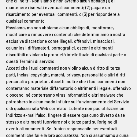
che ci inoltri. Non siamo e non avremo alcun obbligo (1) di
mantenere riservati eventuali commenti; (2) pagare un
risarcimento per eventuali commenti; o (3) per rispondere a
qualsiasi commento.
Possiamo, ma non abbiamo alcun obbligo di, monitorare,
modificare o rimuovere i contenuti che determiniamo a nostra
esclusiva discrezione come illegali, offensivi, minacciosi,
calunniosi, diffamatori, pornografici, osceni o altrimenti
discutibili o violano la proprietà intellettuale di qualsiasi parte o
questi Termini di servizio.
Accetti che i tuoi commenti non violino alcun diritto di terze
parti, inclusi copyright, marchi, privacy, personalità o altri diritti
personali o proprietari. Accetti inoltre che i tuoi commenti non
conterranno materiale diffamatorio o altrimenti illegale, offensivo
o osceno, né conterranno virus informatici o altri malware che
potrebbero in alcun modo influire sul funzionamento del Servizio
o di qualsiasi sito Web correlato. L'utente non può utilizzare un
indirizzo e-mail falso, fingere di essere qualcuno diverso da se
stesso o altrimenti fuorviare noi o terze parti sull'origine di
eventuali commenti. Sei l'unico responsabile per eventuali
commenti che fai e la loro accuratezza. Non ci assumiamo alcuna