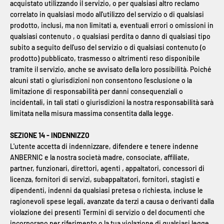
acquistato utilizzando il servizio, o per qualsiasi altro reclamo
correlato in qualsiasi modo all'utilizzo del servizio o di qualsiasi
prodotto, inclusi, ma non limitati a, eventuali errori o omissioni in
qualsiasi contenuto , o qualsiasi perdita o danno di qualsiasi tipo
subito a seguito dell'uso del servizio o di qualsiasi contenuto (o
prodotto) pubblicato, trasmesso o altrimenti reso disponibile
tramite il servizio, anche se avvisato della loro possibilità. Poiché
alcuni stati o giurisdizioni non consentono l'esclusione o la
limitazione di responsabilità per danni consequenziali o
incidentali, in tali stati o giurisdizioni la nostra responsabilità sarà
limitata nella misura massima consentita dalla legge.
SEZIONE 14 - INDENNIZZO
L'utente accetta di indennizzare, difendere e tenere indenne
ANBERNIC
e la nostra società madre, consociate, affiliate,
partner, funzionari, direttori, agenti , appaltatori, concessori di
licenza, fornitori di servizi, subappaltatori, fornitori, stagisti e
dipendenti, indenni da qualsiasi pretesa o richiesta, incluse le
ragionevoli spese legali, avanzate da terzi a causa o derivanti dalla
violazione dei presenti Termini di servizio o del documenti che
incorporano per riferimento o la tua violazione di qualsiasi legge