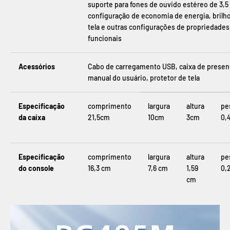
suporte para fones de ouvido estéreo de 3,
configuração de economia de energia, brilh
tela e outras configurações de propriedades
funcionais
Acessórios
Cabo de carregamento USB, caixa de presen
manual do usuário, protetor de tela
Especificação
comprimento
largura
altura
pe
da caixa
21,5cm
10cm
3cm
0,
Especificação
comprimento
largura
altura
pe
do console
16,3 cm
7,6 cm
1,59
0,
cm