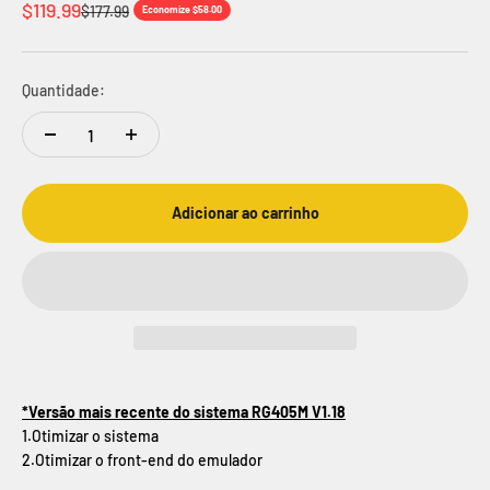
Preço promocional
$119.99
Preço normal
$177.99
Economize $58.00
Quantidade:
Adicionar ao carrinho
*Versão mais recente do sistema RG405M V1.18
1.Otimizar o sistema
2.Otimizar o front-end do emulador