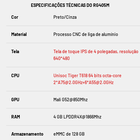
ESPECIFICAÇÕES TÉCNICAS DO RG405M
Cor
Preto/Cinza
Material
Processo CNC de liga de alumínio
Tela
Tela de toque IPS de 4 polegadas, resolução
640*480
CPU
Unisoc Tiger T618 64 bits octa-core
2*A75@2.0GHz+6*A55@2.0GHz
GPU
Mali G52@850Mhz
RAM
4 GB LPDDR4X@1866Mhz
Armazenamento
eMMC de 128 GB