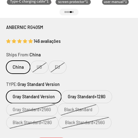
Ir para item 1
Ir para item 2
Ir para item 3
Ir para item 4
Ir para item 5
ANBERNIC RG405M
146 avaliações
Ships From:
China
China
US
EU
TYPE:
Gray Standard Version
Gray Standard Version
Gray Standard+128G
Gray Standard+256G
Black Standard
Black Standard+128G
Black Standard+256G