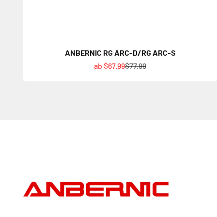
ANBERNIC RG ARC-D/RG ARC-S
Angebot
Regulärer Preis
ab $67.99
$77.99