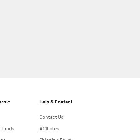
ernic
Help & Contact
Contact Us
ethods
Affiliates
icy
Shipping Policy