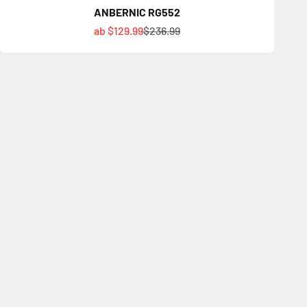
ANBERNIC RG552
Angebot
Regulärer Preis
ab $129.99
$236.99