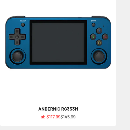
ANBERNIC RG353M
Angebot
Regulärer Preis
ab $117.99
$145.99