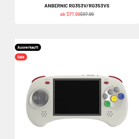
ANBERNIC RG353V/RG353VS
Angebot
Regulärer Preis
ab $77.99
$97.99
Ausverkauft
Sale