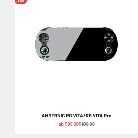
Sale
ANBERNIC RG VITA/RG VITA Pro
Angebot
Regulärer Preis
ab $99.99
$109.99