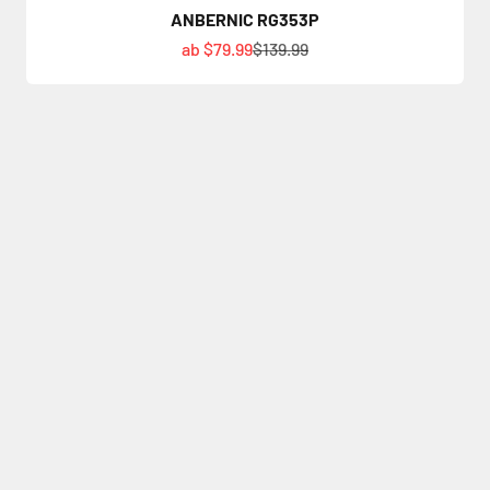
ANBERNIC RG353P
Angebot
Regulärer Preis
ab $79.99
$139.99