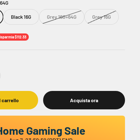
+64G
Black 16G
Grey 16G+64G
Grey 16G
isparmia $112.33
 carrello
Acquista ora
Home Gaming Sale
Aug 7, 23:59:59 (PDT) END