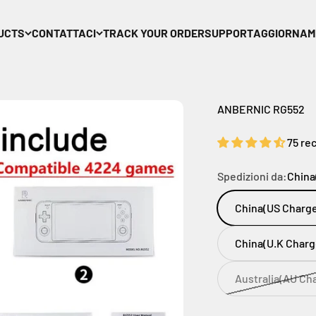
UCTS
CONTATTACI
TRACK YOUR ORDER
SUPPORT
AGGIORNAM
ANBERNIC RG552
75 re
Spedizioni da:
China
China(US Charge
China(U.K Charg
Australia(AU Ch