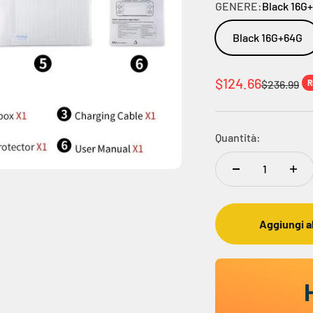
GENERE:
Black 16G
Black 16G+64G
Prezzo scontato
$124.66
Prezzo
$236.99
R
Quantità:
Aggiungi al