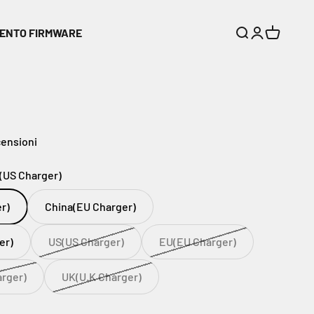
ENTO FIRMWARE
Cerca
Accedi
Carrello
censioni
(US Charger)
r)
China(EU Charger)
er)
US(US Charger)
EU(EU Charger)
arger)
UK(U.K Charger)