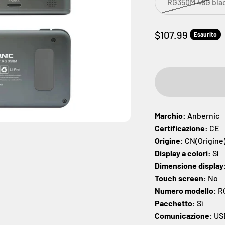
RG350M 48G bla
Prezzo scontato
$107.99
Esaurito
Marchio:
Anbernic
Certificazione:
CE
Origine:
CN(Origine
Display a colori:
Sì
Dimensione display
Touch screen:
No
Numero modello:
R
Pacchetto:
Sì
Comunicazione:
US