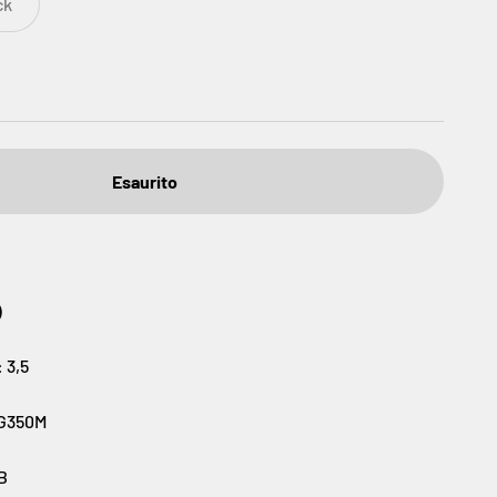
ck
Esaurito
)
:
3,5
G350M
B