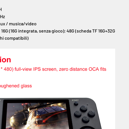
H
GHz
ux / musica/video
:
16G (16G integrata, senza gioco); 48G (scheda TF 16G+32G
hi compatibili)