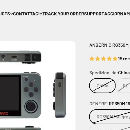
UCTS
CONTATTACI
TRACK YOUR ORDER
SUPPORT
AGGIORNAM
ANBERNIC RG350M
15 re
Spedizioni da:
China
China
EU
GENERE:
RG350M 16
RG350M 16G gre