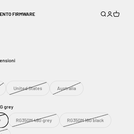
ENTO FIRMWARE
Cerca
Accedi
Carrello
censioni
United States
Australia
G grey
y
RG350M 48G grey
RG350M 16G black