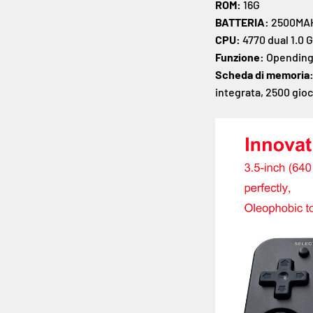
ROM:
16G
BATTERIA:
2500MA
CPU:
4770 dual 1.0 
Funzione:
Opending
Scheda di memoria
integrata, 2500 gioc