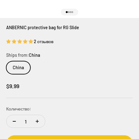
К элементу 1
К элементу 2
К элементу 3
К элементу 4
ANBERNIC protective bag for RG Slide
2 отзывов
Ships from:
China
China
Цена по акции
$9.99
Количество: