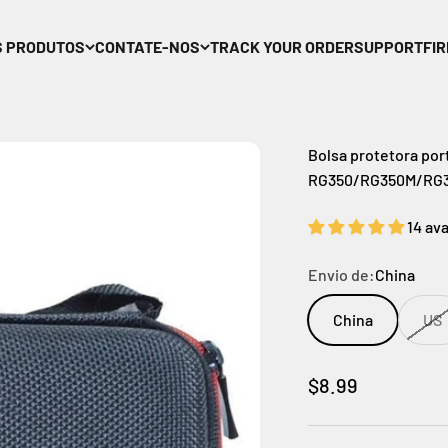
S PRODUTOS
CONTATE-NOS
TRACK YOUR ORDER
SUPPORT
FI
Bolsa protetora por
RG350/RG350M/RG
14 av
Envio de:
China
China
US
Preço promocio
$8.99