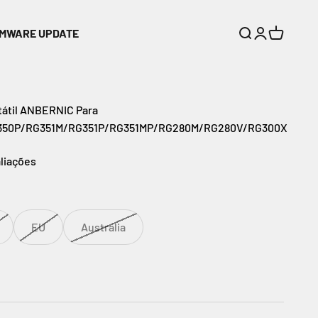
RMWARE UPDATE
Buscar
Entrar
Carrinho
tátil ANBERNIC Para
350P/RG351M/RG351P/RG351MP/RG280M/RG280V/RG300X
aliações
EU
Australia
nal