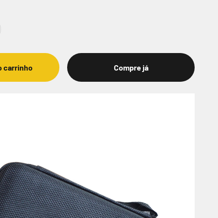
o carrinho
Compre já