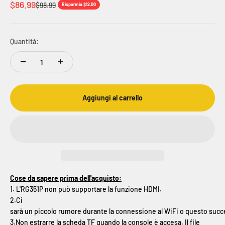
Prezzo scontato
$86.99
Prezzo
$98.99
Risparmia $12.00
Quantità:
Aggiungi al carrello
Cose da sapere prima dell'acquisto:
1. L'RG351P non può supportare la funzione HDMI.
2.Ci
sarà un piccolo rumore durante la connessione al WiFi o questo succ
3.Non estrarre la scheda TF quando la console è accesa. Il file