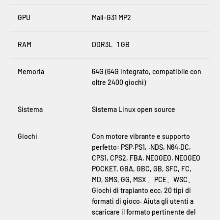
GPU
Mali-G31 MP2
RAM
DDR3L 1 GB
Memoria
64G (64G integrato, compatibile con
oltre 2400 giochi)
Sistema
Sistema Linux open source
Giochi
Con motore vibrante e supporto
perfetto: PSP.PS1, .NDS, N64.DC,
CPS1, CPS2, FBA, NEOGEO, NEOGEO
POCKET, GBA, GBC, GB, SFC, FC,
MD, SMS, GG, MSX 、PCE、WSC、
Giochi di trapianto ecc. 20 tipi di
formati di gioco. Aiuta gli utenti a
scaricare il formato pertinente del