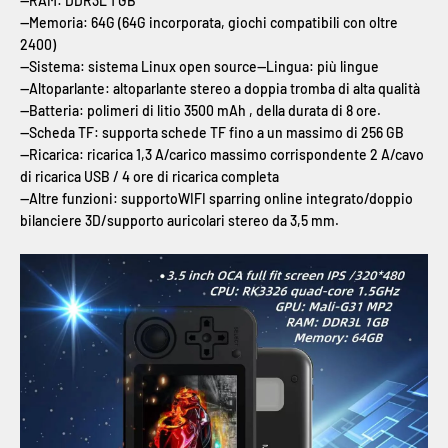
--
RAM: DDR3L 1 GB
--
Memoria: 64G (64G incorporata, giochi compatibili con oltre
2400)
--
Sistema: sistema Linux open source
--
Lingua: più lingue
--
Altoparlante: altoparlante stereo a doppia tromba di alta qualità
--
Batteria: polimeri di litio 3500 mAh , della durata di 8 ore.
--
Scheda TF: supporta schede TF fino a un massimo di 256 GB
--
Ricarica: ricarica 1,3 A/carico massimo corrispondente 2 A/cavo
di ricarica USB / 4 ore di ricarica completa
--
Altre funzioni: supportoWIFI sparring online integrato/doppio
bilanciere 3D/supporto auricolari stereo da 3,5 mm.