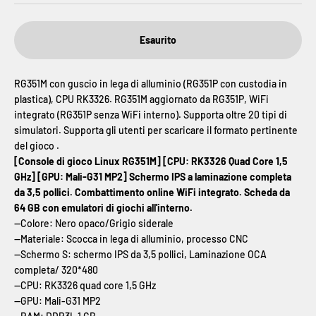
Esaurito
RG351M con guscio in lega di alluminio (RG351P con custodia in
plastica), CPU RK3326. RG351M aggiornato da RG351P, WiFi
integrato (RG351P senza WiFi interno). Supporta oltre 20 tipi di
simulatori. Supporta gli utenti per scaricare il formato pertinente
del gioco .
[Console di gioco Linux RG351M] [CPU: RK3326 Quad Core 1,5
GHz] [GPU: Mali-G31 MP2] Schermo IPS a laminazione completa
da 3,5 pollici. Combattimento online WiFi integrato. Scheda da
64 GB con emulatori di giochi all'interno.
--Colore: Nero opaco/Grigio siderale
--
Materiale: Scocca in lega di alluminio, processo CNC
--
Schermo S: schermo IPS da 3,5 pollici, Laminazione OCA
completa/ 320*480
--
CPU: RK3326 quad core 1,5 GHz
--
GPU: Mali-G31 MP2